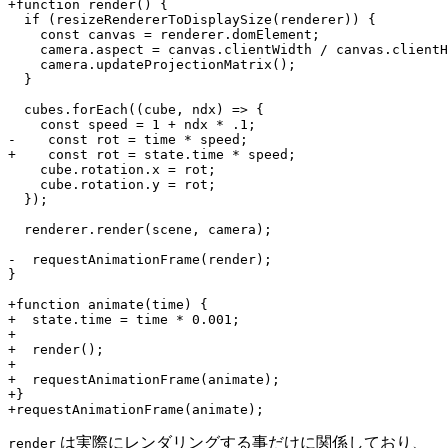
+function render() {

  if (resizeRendererToDisplaySize(renderer)) {

    const canvas = renderer.domElement;

    camera.aspect = canvas.clientWidth / canvas.clientH
    camera.updateProjectionMatrix();

  }

  cubes.forEach((cube, ndx) => {

    const speed = 1 + ndx * .1;

-    const rot = time * speed;

+    const rot = state.time * speed;

    cube.rotation.x = rot;

    cube.rotation.y = rot;

  });

  renderer.render(scene, camera);

-  requestAnimationFrame(render);

}

+function animate(time) {

+  state.time = time * 0.001;

+

+  render();

+

+  requestAnimationFrame(animate);

+}

は実際にレンダリングする事だけに関係しており、
render