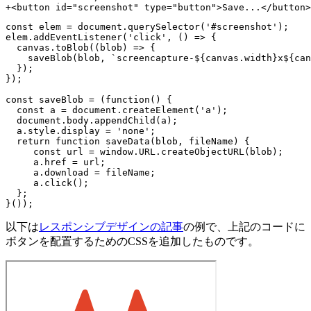
const elem = document.querySelector('#screenshot');

elem.addEventListener('click', () => {

  canvas.toBlob((blob) => {

    saveBlob(blob, `screencapture-${canvas.width}x${can
  });

});

const saveBlob = (function() {

  const a = document.createElement('a');

  document.body.appendChild(a);

  a.style.display = 'none';

  return function saveData(blob, fileName) {

     const url = window.URL.createObjectURL(blob);

     a.href = url;

     a.download = fileName;

     a.click();

  };

以下は
レスポンシブデザインの記事
の例で、上記のコードに
ボタンを配置するためのCSSを追加したものです。