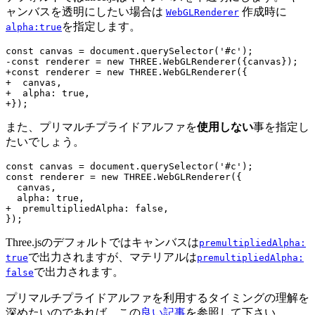
ャンバスを透明にしたい場合は
作成時に
WebGLRenderer
を指定します。
alpha:true
const canvas = document.querySelector('#c');

-const renderer = new THREE.WebGLRenderer({canvas});

+const renderer = new THREE.WebGLRenderer({

+  canvas,

+  alpha: true,

また、プリマルチプライドアルファを
使用しない
事を指定し
たいでしょう。
const canvas = document.querySelector('#c');

const renderer = new THREE.WebGLRenderer({

  canvas,

  alpha: true,

+  premultipliedAlpha: false,

Three.jsのデフォルトではキャンバスは
premultipliedAlpha:
で出力されますが、マテリアルは
true
premultipliedAlpha:
で出力されます。
false
プリマルチプライドアルファを利用するタイミングの理解を
深めたいのであれば、この
良い記事
を参照して下さい。