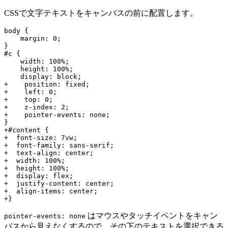
CSSで文字テキストをキャンバスの前に配置します。
body {

    margin: 0;

}

#c {

    width: 100%;

    height: 100%;

    display: block;

+    position: fixed;

+    left: 0;

+    top: 0;

+    z-index: 2;

+    pointer-events: none;

}

+#content {

+  font-size: 7vw;

+  font-family: sans-serif;

+  text-align: center;

+  width: 100%;

+  height: 100%;

+  display: flex;

+  justify-content: center;

+  align-items: center;

はマウスやタッチイベントをキャン
pointer-events: none
バスから見えなくするので、その下のテキストを選択できる