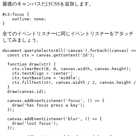
最後のキャンバスだけCSSを追加します。
#c3:focus {

    outline: none;

全てのイベントリスナーに同じイベントリスナーをアタッチ
してみましょう。
document.querySelectorAll('canvas').forEach((canvas) =>
  const ctx = canvas.getContext('2d');

  function draw(str) {

    ctx.clearRect(0, 0, canvas.width, canvas.height);

    ctx.textAlign = 'center';

    ctx.textBaseline = 'middle';

    ctx.fillText(str, canvas.width / 2, canvas.height /
  }

  draw(canvas.id);

  canvas.addEventListener('focus', () => {

    draw('has focus press a key');

  });

  canvas.addEventListener('blur', () => {

    draw('lost focus');

  });
