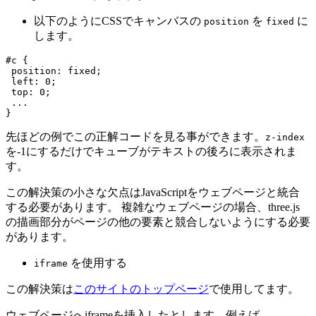
以下のようにCSSでキャンバスの
を
に
position
fixed
します。
#c {

 position: fixed;

 left: 0;

 top: 0;

 ...

先ほどの例でこの正解コードを見る事ができます。
z-index
を-1にするだけでキューブがテキストの後ろに表示されま
す。
この解決策の小さな欠点はJavaScriptをウェブページと統合
する必要があります。 複雑なウェブページの場合、three.js
の描画部分がページの他の要素と競合しないようにする必要
があります。
を使用する
iframe
この解決策は
このサイトのトップページ
で使用してます。
ウェブページへiframeを挿入したとします。例えば