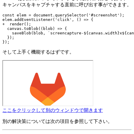
キャンバスをキャプチャする直前に呼び出す事ができます。
const elem = document.querySelector('#screenshot');

elem.addEventListener('click', () => {

+  render();

  canvas.toBlob((blob) => {

    saveBlob(blob, `screencapture-${canvas.width}x${can
  });

そして上手く機能するはずです。
ここをクリックして別のウィンドウで開きます
別の解決策については次の項目を参照して下さい。