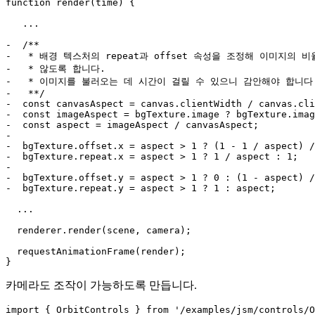
function render(time) {

   ...

-  /**

-   * 배경 텍스처의 repeat과 offset 속성을 조정해 이미지의 비
-   * 않도록 합니다.

-   * 이미지를 불러오는 데 시간이 걸릴 수 있으니 감안해야 합니다.
-   **/

-  const canvasAspect = canvas.clientWidth / canvas.cli
-  const imageAspect = bgTexture.image ? bgTexture.imag
-  const aspect = imageAspect / canvasAspect;

-

-  bgTexture.offset.x = aspect > 1 ? (1 - 1 / aspect) /
-  bgTexture.repeat.x = aspect > 1 ? 1 / aspect : 1;

-

-  bgTexture.offset.y = aspect > 1 ? 0 : (1 - aspect) /
-  bgTexture.repeat.y = aspect > 1 ? 1 : aspect;

  ...

  renderer.render(scene, camera);

  requestAnimationFrame(render);

카메라도 조작이 가능하도록 만듭니다.