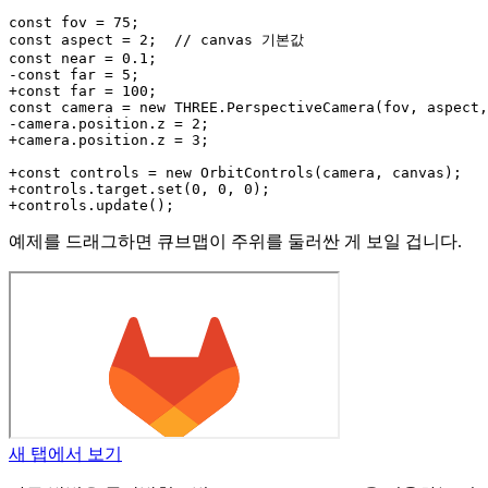
const fov = 75;

const aspect = 2;  // canvas 기본값

const near = 0.1;

-const far = 5;

+const far = 100;

const camera = new THREE.PerspectiveCamera(fov, aspect,
-camera.position.z = 2;

+camera.position.z = 3;

+const controls = new OrbitControls(camera, canvas);

+controls.target.set(0, 0, 0);

예제를 드래그하면 큐브맵이 주위를 둘러싼 게 보일 겁니다.
새 탭에서 보기