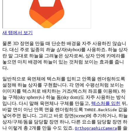
새 탭에서 보기
물론 3D 장면을 만들 때 단순한 배경을 자주 사용하진 않습니
다. 대신 주로 일종의
하늘 상자(skybox)
를 사용하죠. 하늘 상자
란 말 그대로 하늘을 그려놓은 상자로써, 상자 안에 카메라를
놓으면 마치 배경에 하늘이 있는 것처럼 보이는 효과를 줍니
다.
일반적으로 육면체에 텍스처를 입히고 안쪽을 렌더링하도록
설정해 하늘 상자를 구현합니다. 각 면에 수평선처럼 보이는
이미지를 텍스처로 배치하는 거죠(텍스처 좌표를 이용해). 하
늘 구체(sky sphere)나 하늘 돔(sky dom)도 자주 사용하는 방식
입니다. 다시 말해 육면체나 구체를 만들고,
텍스처를 입힌
뒤,
바깥 면이 아닌 안쪽 면을 렌더링하도록
값을
THREE.BackSide
넣어주면 됩니다. 그리고 바로 장면(scene)에 추가하거나, 하늘
상자/구체/돔을 담당할 장면 하나, 다른 요소를 담당할 장면 하
나 이렇게 총 2개를 만들 수도 있죠.
를 쓸
OrthographicCamera