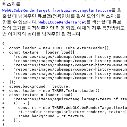
텍스처를
를 호
WebGLCubeRenderTarget.fromEquirectangularTexture
출할 때 넘겨주면 큐브맵(정육면체를 펼친 모양의 텍스처)를
만들 수 있습니다.
을 생성할 때 큐브
WebGLCubeRenderTarget
맵의 크기를 지정해주기만 하면 되죠. 예제의 경우 등장방형도
법 이미지의 높이를 넘겨주면 될 겁니다.
{

-  const loader = new THREE.CubeTextureLoader();

-  const texture = loader.load([

-    'resources/images/cubemaps/computer-history-museum
-    'resources/images/cubemaps/computer-history-museum
-    'resources/images/cubemaps/computer-history-museum
-    'resources/images/cubemaps/computer-history-museum
-    'resources/images/cubemaps/computer-history-museum
-    'resources/images/cubemaps/computer-history-museum
-  ]);

-  scene.background = texture;

+  const loader = new THREE.TextureLoader();

+  const texture = loader.load(

+    'resources/images/equirectangularmaps/tears_of_ste
+    () => {

+      const rt = new THREE.WebGLCubeRenderTarget(textu
+      rt.fromEquirectangularTexture(renderer, texture)
+      scene.background = rt.texture;

+    });
