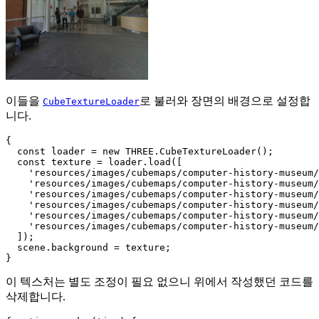
이들을
로 불러와 장면의 배경으로 설정합
CubeTextureLoader
니다.
{

  const loader = new THREE.CubeTextureLoader();

  const texture = loader.load([

    'resources/images/cubemaps/computer-history-museum/
    'resources/images/cubemaps/computer-history-museum/
    'resources/images/cubemaps/computer-history-museum/
    'resources/images/cubemaps/computer-history-museum/
    'resources/images/cubemaps/computer-history-museum/
    'resources/images/cubemaps/computer-history-museum/
  ]);

  scene.background = texture;

이 텍스처는 별도 조정이 필요 없으니 위에서 작성했던 코드를
삭제합니다.