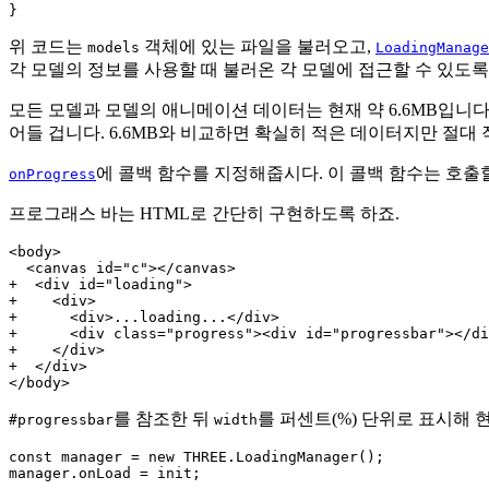
위 코드는
객체에 있는 파일을 불러오고,
models
LoadingManage
각 모델의 정보를 사용할 때 불러온 각 모델에 접근할 수 있도록
모든 모델과 모델의 애니메이션 데이터는 현재 약 6.6MB입니다
어들 겁니다. 6.6MB와 비교하면 확실히 적은 데이터지만 절
에 콜백 함수를 지정해줍시다. 이 콜백 함수는 호출
onProgress
프로그래스 바는 HTML로 간단히 구현하도록 하죠.
<body>

  <canvas id="c"></canvas>

+  <div id="loading">

+    <div>

+      <div>...loading...</div>

+      <div class="progress"><div id="progressbar"></di
+    </div>

+  </div>

를 참조한 뒤
를 퍼센트(%) 단위로 표시해
#progressbar
width
const manager = new THREE.LoadingManager();

manager.onLoad = init;
