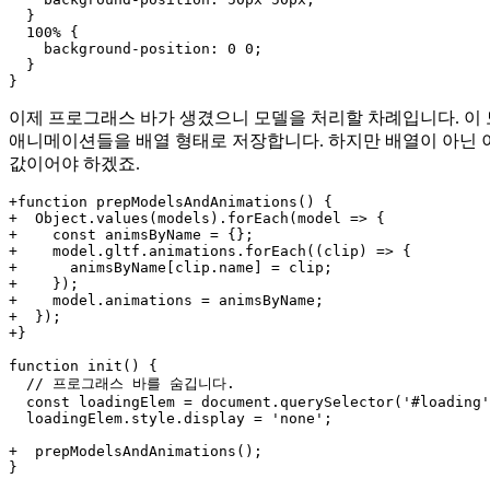
  }

  100% {

    background-position: 0 0;

  }

이제 프로그래스 바가 생겼으니 모델을 처리할 차례입니다. 이 모
애니메이션들을 배열 형태로 저장합니다. 하지만 배열이 아닌 
값이어야 하겠죠.
+function prepModelsAndAnimations() {

+  Object.values(models).forEach(model => {

+    const animsByName = {};

+    model.gltf.animations.forEach((clip) => {

+      animsByName[clip.name] = clip;

+    });

+    model.animations = animsByName;

+  });

+}

function init() {

  // 프로그래스 바를 숨깁니다.

  const loadingElem = document.querySelector('#loading'
  loadingElem.style.display = 'none';

+  prepModelsAndAnimations();
