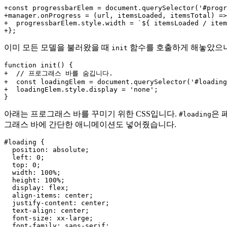
+const progressbarElem = document.querySelector('#progr
+manager.onProgress = (url, itemsLoaded, itemsTotal) =>
+  progressbarElem.style.width = `${ itemsLoaded / item
이미 모든 모델을 불러왔을 때
함수를 호출하게 해놓았으니
init
function init() {

+  // 프로그래스 바를 숨깁니다.

+  const loadingElem = document.querySelector('#loading
+  loadingElem.style.display = 'none';

아래는 프로그래스 바를 꾸미기 위한 CSS입니다.
은 
#loading
그래스 바에 간단한 애니메이션도 넣어줬습니다.
#loading {

  position: absolute;

  left: 0;

  top: 0;

  width: 100%;

  height: 100%;

  display: flex;

  align-items: center;

  justify-content: center;

  text-align: center;

  font-size: xx-large;

  font-family: sans-serif;
