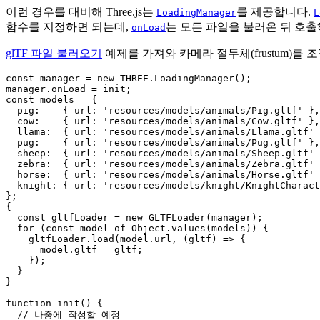
이런 경우를 대비해 Three.js는
를 제공합니다.
LoadingManager
L
함수를 지정하면 되는데,
는 모든 파일을 불러온 뒤 호출
onLoad
glTF 파일 불러오기
예제를 가져와 카메라 절두체(frustum)를
const manager = new THREE.LoadingManager();

manager.onLoad = init;

const models = {

  pig:    { url: 'resources/models/animals/Pig.gltf' },

  cow:    { url: 'resources/models/animals/Cow.gltf' },

  llama:  { url: 'resources/models/animals/Llama.gltf' 
  pug:    { url: 'resources/models/animals/Pug.gltf' },

  sheep:  { url: 'resources/models/animals/Sheep.gltf' 
  zebra:  { url: 'resources/models/animals/Zebra.gltf' 
  horse:  { url: 'resources/models/animals/Horse.gltf' 
  knight: { url: 'resources/models/knight/KnightCharact
};

{

  const gltfLoader = new GLTFLoader(manager);

  for (const model of Object.values(models)) {

    gltfLoader.load(model.url, (gltf) => {

      model.gltf = gltf;

    });

  }

}

function init() {

  // 나중에 작성할 예정
