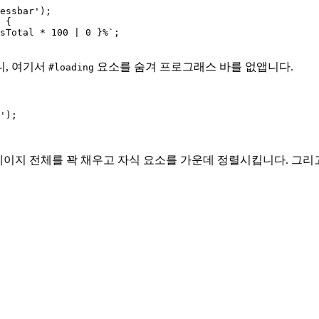
essbar');

 {

sTotal * 100 | 0 }%`;

, 여기서
요소를 숨겨 프로그래스 바를 없앱니다.
#loading
');

페이지 전체를 꽉 채우고 자식 요소를 가운데 정렬시킵니다. 그