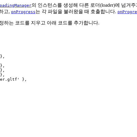
의 인스턴스를 생성해 다른 로더(loader)에 넘겨
oadingManager
하고,
는 각 파일을 불러왔을 때 호출합니다.
onProgress
onProgre
 조정하는 코드를 지우고 아래 코드를 추가합니다.
},

},

},

},

er.gltf' },
