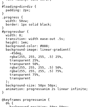
}

#loading>div>div {

  padding: 2px;

}

.progress {

  width: 50vw;

  border: 1px solid black;

}

#progressbar {

  width: 0;

  transition: width ease-out .5s;

  height: 1em;

  background-color: #888;

  background-image: linear-gradient(

    -45deg, 

    rgba(255, 255, 255, .5) 25%, 

    transparent 25%, 

    transparent 50%, 

    rgba(255, 255, 255, .5) 50%, 

    rgba(255, 255, 255, .5) 75%, 

    transparent 75%, 

    transparent

  );

  background-size: 50px 50px;

  animation: progressanim 2s linear infinite;

}

@keyframes progressanim {

  0% {

    background-position: 50px 50px;
