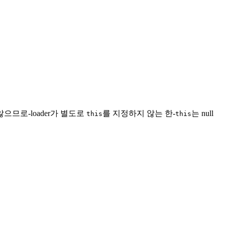
으므로-loader가 별도로
를 지정하지 않는 한-
는 null
this
this