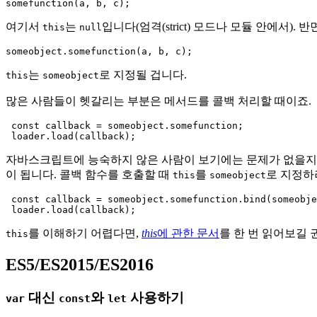
여기서
는
입니다(엄격(strict) 모드나 모듈 안에서). 반
this
null
는
로 지정될 겁니다.
this
someobject
많은 사람들이 헷갈리는 부분은 메서드를 콜백 처리할 때이죠.
 const callback = someobject.somefunction;

자바스크립트에 능숙하지 않은 사람이 보기에는 문제가 없을지
이 됩니다. 콜백 함수를 호출할 때
를
로 지정
this
someobject
 const callback = someobject.somefunction.bind(someobje
를 이해하기 어렵다면,
this
에 관한 문서
를 한 번 읽어보길 
this
ES5/ES2015/ES2016
대신
와
사용하기
var
const
let