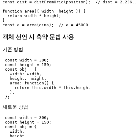
const dist = distFromOrig(position);  // dist = 2.236..
function area({ width, height }) {

  return width * height;

}

객체 선언 시 축약 문법 사용
기존 방법
 const width = 300;

 const height = 150;

 const obj = {

   width: width,

   height: height,

   area: function() {

     return this.width * this.height

   },

새로운 방법
 const width = 300;

 const height = 150;

 const obj = {

   width,

   height,
