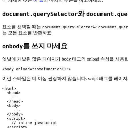
더 자세한 것은
이 글
의 마지막 부분을 참고하세요.
와
document.querySelector
document.que
요소를 선택할 때는
나
document.querySelector
document.quer
는 모든 요소를 반환하죠.
를 쓰지 마세요
onbody
옛날에 개발된 많은 페이지가 body 태그의 onload 속성을 사용
이런 스타일은 더 이상 권장하지 않습니다. script 태그를 페이
<html>

  <head>

    ...

  </head>

  <body>

     ...

  </body>

  <script>

    // inline javascript

  </script>
