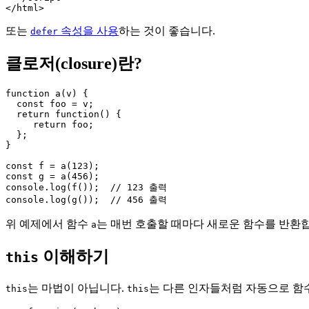
또는
속성을 사용
하는 것이 좋습니다.
defer
클로저(closure)란?
function a(v) {

  const foo = v;

  return function() {

     return foo;

  };

}

const f = a(123);

const g = a(456);

console.log(f());  // 123 출력

위 예제에서 함수
는 매번 호출할 때마다 새로운 함수를 반환
a
이해하기
this
는 마법이 아닙니다.
는 다른 인자들처럼 자동으로 함
this
this