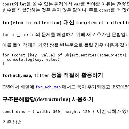
와
을 쓸 수 있는 환경에서
를 써야할 이유는
전혀
const
let
var
변수를 재할당하는 것은 흔치 않은 일이니, 주로
를 더 많
const
대신
for(elem in collection)
for(elem of collecti
는
의 문제를 해결하기 위해 새로 추가된 문법입니
for of
for in
예를 들어 객체의 키/값 쌍을 반복문으로 돌릴 경우 다음과 같이 
for (const [key, value] of Object.entries(someObject)) 
  console.log(key, value);

,
,
등을 적절히 활용하기
forEach
map
filter
ES5에서 배열에
,
메서드 등이 추가되었고, ES201
forEach
map
구조분해할당(destructuring) 사용하기
. 이런 객체가 
const dims = { width: 300, height: 150 }
기존 방법